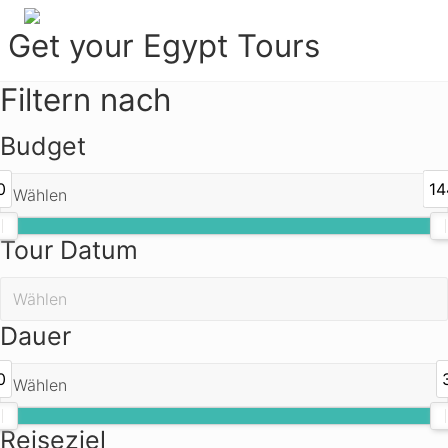
Menu
Zur
Zum
Get your Egypt Tours
Hauptnavigation
Inhalt
springen
springen
Get
Filtern nach
Your
Egypt
Budget
Tours
0
14
Tour Datum
Dauer
0
Reiseziel