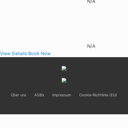
N/A
N/A
View Details
Book Now
Site
Footer
Über uns
AGB’s
Impressum
Cookie-Richtlinie (EU)