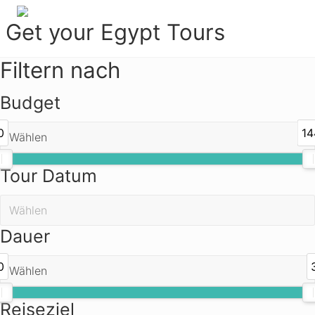
Menu
Zur
Zum
Get your Egypt Tours
Hauptnavigation
Inhalt
springen
springen
Get
Filtern nach
Your
Egypt
Budget
Tours
0
14
Tour Datum
Dauer
0
Reiseziel