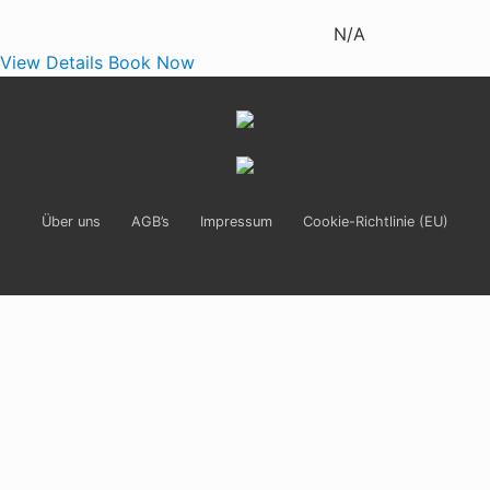
N/A
View Details
Book Now
Site
Footer
Über uns
AGB’s
Impressum
Cookie-Richtlinie (EU)