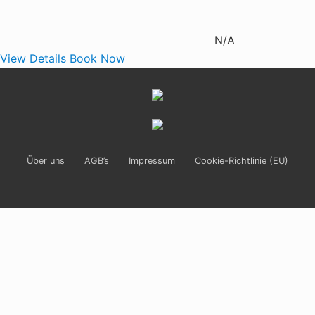
N/A
View Details
Book Now
Site
Footer
Über uns
AGB’s
Impressum
Cookie-Richtlinie (EU)