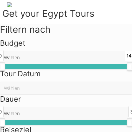
Menu
Zur
Zum
Get your Egypt Tours
Hauptnavigation
Inhalt
springen
springen
Get
Filtern nach
Your
Egypt
Budget
Tours
0
14
Tour Datum
Dauer
0
Reiseziel