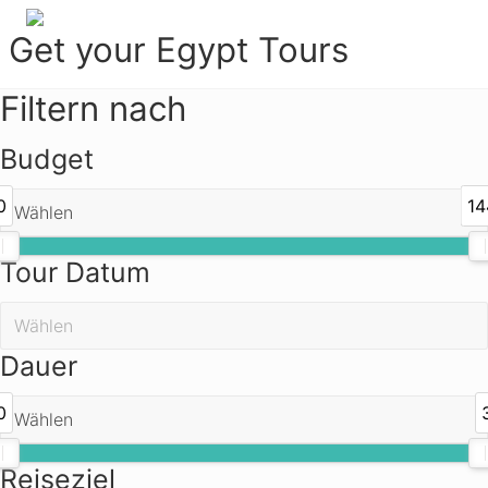
Menu
Zur
Zum
Get your Egypt Tours
Hauptnavigation
Inhalt
springen
springen
Get
Filtern nach
Your
Egypt
Budget
Tours
0
14
Tour Datum
Dauer
0
Reiseziel