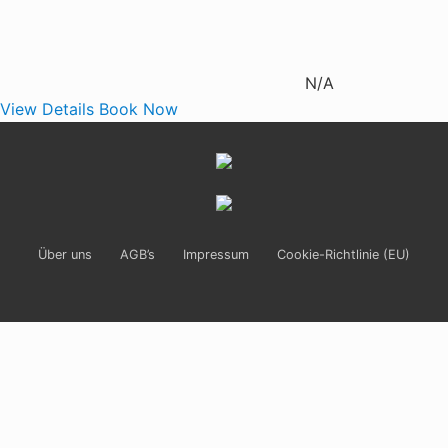
N/A
View Details
Book Now
Site
Footer
Über uns
AGB’s
Impressum
Cookie-Richtlinie (EU)