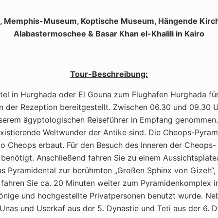
ra, Memphis-Museum, Koptische Museum, Hängende Kirche
Alabastermoschee & Basar Khan el-Khalili in Kairo
Tour-Beschreibung:
l in Hurghada oder El Gouna zum Flughafen Hurghada für I
 der Rezeption bereitgestellt. Zwischen 06.30 und 09.30 Uh
erem ägyptologischen Reiseführer in Empfang genommen. Al
istierende Weltwunder der Antike sind. Die Cheops-Pyramid
 Cheops erbaut. Für den Besuch des Inneren der Cheops- 
ts benötigt. Anschließend fahren Sie zu einem Aussichtspl
ins Pyramidental zur berühmten „Großen Sphinx von Gizeh“
fahren Sie ca. 20 Minuten weiter zum Pyramidenkomplex in
ür Könige und hochgestellte Privatpersonen benutzt wurde. N
 Unas und Userkaf aus der 5. Dynastie und Teti aus der 6. D