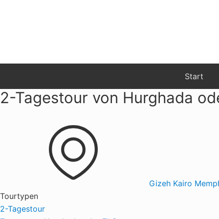
Menu
Zur
Zum
Hauptnavigation
Inhalt
springen
springen
Start
2-Tagestour von Hurghada ode
Gizeh
Kairo
Memph
Tourtypen
2-Tagestour