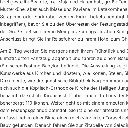
hochgestellte Beamte, u.a. Maja und Haremhab, große Tempe
Mutterkühe, aber auch Ibisse und Paviane im katakombena
Serapeum oder Südgräber werden Extra-Tickets benötigt. Na
inbegriffen), bevor Sie zu den Überresten der Festungsst
der Große ließ sich hier in Memphis zum ägyptischen Köni
Anschluss bringt Sie Ihr Reiseführer zu Ihrem Hotel zum Ch
Am 2. Tag werden Sie morgens nach Ihrem Frühstück und C
klimatisierten Fahrzeug abgeholt und fahren zu einem Besu
römischen Festung Babylon befindet. Die Ausstellung zeigt
Kunstwerke aus Kirchen und Klöstern, wie Ikonen, Stelen, 
Dokumente, wie die gnostische Bibliothek Nag Hammadi au
sich auch die Koptisch-Orthodoxe Kirche der Heiligen Jung
benannt, da sich ihr Kirchenschiff über einem Torhaus der 
beherbergt 110 Ikonen. Weiter geht es mit einem erneuten
dem Festungsgelände befindet. Sie ist eine der ältesten 
umfasst neben einer Bima einen reich verzierten Toraschrei
Baby gefunden. Danach fahren Sie zur Zitadelle von Saladin