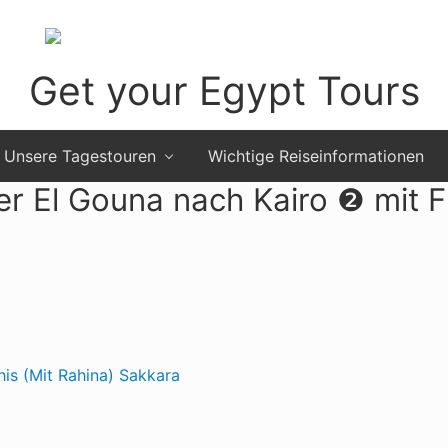
Get your Egypt Tours
Get
Your
Unsere Tagestouren
Wichtige Reiseinformationen
Egypt
r El Gouna nach Kairo ❷ mit F
Tours
is (Mit Rahina)
Sakkara