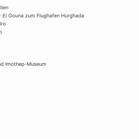
llen
r El Gouna zum Flughafen Hurghada
iro
o
und Imothep-Museum