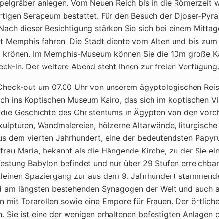
lgräber anlegen. Vom Neuen Reich bis in die Römerzeit wur
rtigen Serapeum bestattet. Für den Besuch der Djoser-Pyr
ch dieser Besichtigung stärken Sie sich bei einem Mittage
adt Memphis fahren. Die Stadt diente vom Alten und bis zu
g krönen. Im Memphis-Museum können Sie die 10m große Kalk
eck-in. Der weitere Abend steht Ihnen zur freien Verfügung.
heck-out um 07.00 Uhr von unserem ägyptologischen Reise
ch ins Koptischen Museum Kairo, das sich im koptischen Vi
 die Geschichte des Christentums in Ägypten von den vorch
Skulpturen, Wandmalereien, hölzerne Altarwände, liturgisch
s dem vierten Jahrhundert, eine der bedeutendsten Papyr
frau Maria, bekannt als die Hängende Kirche, zu der Sie ei
Festung Babylon befindet und nur über 29 Stufen erreichbar 
 kleinen Spaziergang zur aus dem 9. Jahrhundert stammende
und am längsten bestehenden Synagogen der Welt und auch 
n mit Torarollen sowie eine Empore für Frauen. Der örtlich
. Sie ist eine der wenigen erhaltenen befestigten Anlagen 