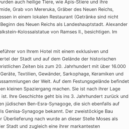
den auch heilige Tiere, wie Apis-Stiere und ihre
amide, Grab von Mereruka, Gräber des Neuen Reichs,
ssen in einem lokalen Restaurant (Getränke sind nicht
m Beginn des Neuen Reichs als Landeshauptstadt. Alexander
stein-Kolossalstatue von Ramses II., besichtigen. Im
führer von Ihrem Hotel mit einem exklusiven und
ertel der Stadt und auf dem Gelände der historischen
ristlichen Zeiten bis zum 20. Jahrhundert mit über 16.000
e Geräte, Textilien, Gewänder, Sarkophage, Keramiken und
ussammlungen der Welt. Auf dem Festungsgelände befindet
nen kleinen Spaziergang machen. Sie ist nach ihrer Lage
ist. Ihre Geschichte geht bis ins 3. Jahrhundert zurück und
n jüdischen Ben-Esra-Synagoge, die sich ebenfalls auf
als Genisa-Synagoge bekannt. Der zweistöckige Bau
er Überlieferung nach wurde an dieser Stelle Moses als
der Stadt und zugleich eine ihrer markantesten