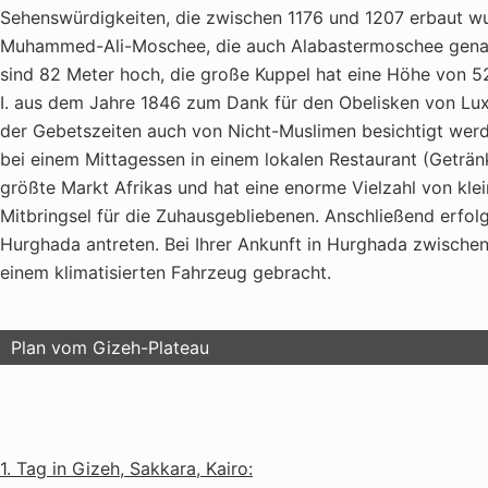
Sehenswürdigkeiten, die zwischen 1176 und 1207 erbaut wu
Muhammed-Ali-Moschee, die auch Alabastermoschee genann
sind 82 Meter hoch, die große Kuppel hat eine Höhe von 52
I. aus dem Jahre 1846 zum Dank für den Obelisken von Lux
der Gebetszeiten auch von Nicht-Muslimen besichtigt werde
bei einem Mittagessen in einem lokalen Restaurant (Getränke 
größte Markt Afrikas und hat eine enorme Vielzahl von kle
Mitbringsel für die Zuhausgebliebenen. Anschließend erfol
Hurghada antreten. Bei Ihrer Ankunft in Hurghada zwische
einem klimatisierten Fahrzeug gebracht.
Plan vom Gizeh-Plateau
1. Tag in Gizeh, Sakkara, Kairo: