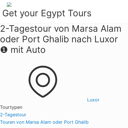
Menu
Zur
Zum
Get your Egypt Tours
Hauptnavigation
Inhalt
springen
springen
Get
2-Tagestour von Marsa Alam
Your
Egypt
oder Port Ghalib nach Luxor
Tours
❶ mit Auto
Luxor
Tourtypen
2-Tagestour
Touren von Marsa Alam oder Port Ghalib