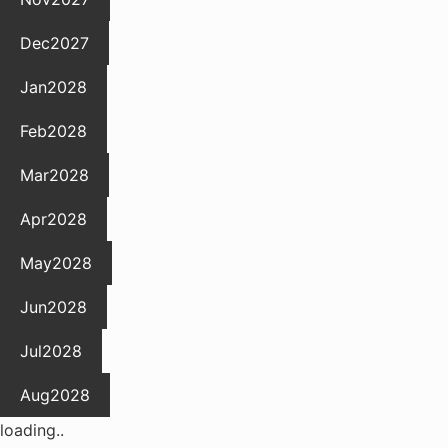
Dec
2027
Jan
2028
Feb
2028
Mar
2028
Apr
2028
May
2028
Jun
2028
Jul
2028
Aug
2028
loading..