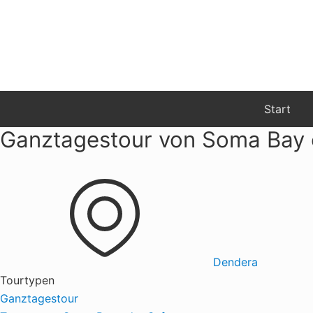
Menu
Zur
Zum
Hauptnavigation
Inhalt
springen
springen
Start
Ganztagestour von Soma Bay 
Dendera
Tourtypen
Ganztagestour